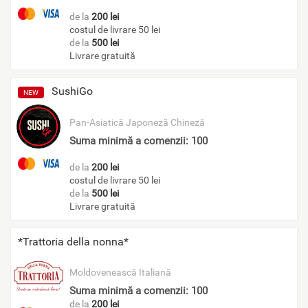
de la
200 lei
costul de livrare 50 lei
de la
500 lei
Livrare gratuită
SushiGo
NEW
Pan-Asiatică
Japoneză
Chineză
Suma minimă a comenzii: 100
de la
200 lei
costul de livrare 50 lei
de la
500 lei
Livrare gratuită
*Trattoria della nonna*
Moldovenească
Italiană
Suma minimă a comenzii: 100
de la
200 lei