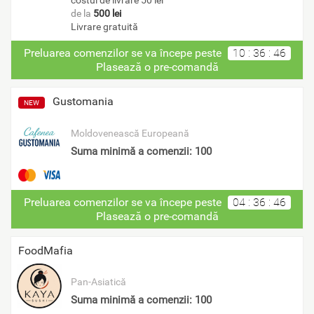
de la
500 lei
Livrare gratuită
Preluarea comenzilor se va începe peste
10
:
36
:
46
Plasează o pre-comandă
Gustomania
NEW
Moldovenească
Europeană
Suma minimă a comenzii: 100
Preluarea comenzilor se va începe peste
04
:
36
:
46
Plasează o pre-comandă
FoodMafia
Pan-Asiatică
Suma minimă a comenzii: 100