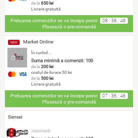
de la
650 lei
Livrare gratuită
Preluarea comenzilor se va începe peste
08
:
36
:
46
Plasează o pre-comandă
Market Online
NEW
În curînd...
Suma minimă a comenzii: 100
de la
200 lei
costul de livrare 50 lei
de la
500 lei
Livrare gratuită
Preluarea comenzilor se va începe peste
07
:
36
:
46
Plasează o pre-comandă
Sensei
Japoneză