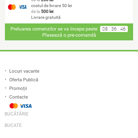
costul de livrare 50 lei
de la
500 lei
Livrare gratuită
Preluarea comenzilor se va începe peste
08
:
36
:
46
Plasează o pre-comandă
Locuri vacante
Oferta Publică
Promoții
Contacte
BUCĂTĂRIE
BUCATE