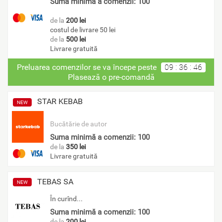
Suma minimă a comenzii: 100
de la
200 lei
costul de livrare 50 lei
de la
500 lei
Livrare gratuită
Preluarea comenzilor se va începe peste
09
:
36
:
46
Plasează o pre-comandă
STAR KEBAB
NEW
Bucătărie de autor
Suma minimă a comenzii: 100
de la
350 lei
Livrare gratuită
TEBAS SA
NEW
În curînd...
Suma minimă a comenzii: 100
de la
200 lei