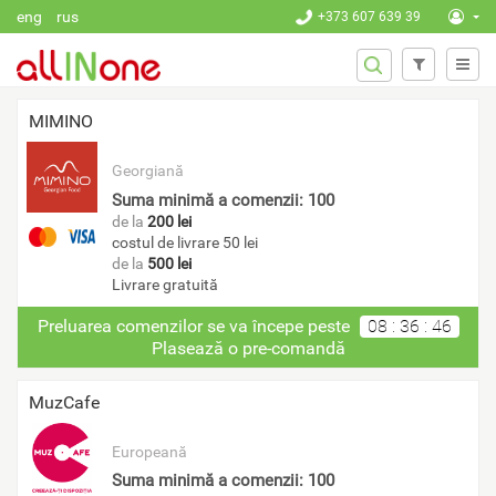
Mergi la conţinutul principal
eng
rus
+373 607 639 39
FORMULA
Căutare
DE
CĂUTARE
MIMINO
Georgiană
Suma minimă a comenzii: 100
de la
200 lei
costul de livrare 50 lei
de la
500 lei
Livrare gratuită
Preluarea comenzilor se va începe peste
08
:
36
:
46
Plasează o pre-comandă
MuzCafe
Europeană
Suma minimă a comenzii: 100