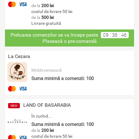
de la
200 lei
costul de livrare 50 lei
de la
500 lei
Livrare gratuită
Preluarea comenzilor se va începe peste
09
:
36
:
46
Plasează o pre-comandă
La Cezara
Moldovenească
Suma minimă a comenzii: 100
LAND OF BASARABIA
NEW
În curînd...
Suma minimă a comenzii: 100
de la
200 lei
costul de livrare 50 lei