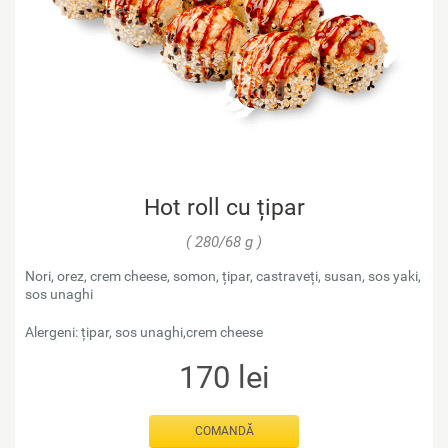
Hot roll cu țipar
( 280/68 g )
Nori, orez, crem cheese, somon, țipar, castraveți, susan, sos yaki,
sos unaghi
Alergeni: țipar, sos unaghi,crem cheese
170
lei
COMANDĂ