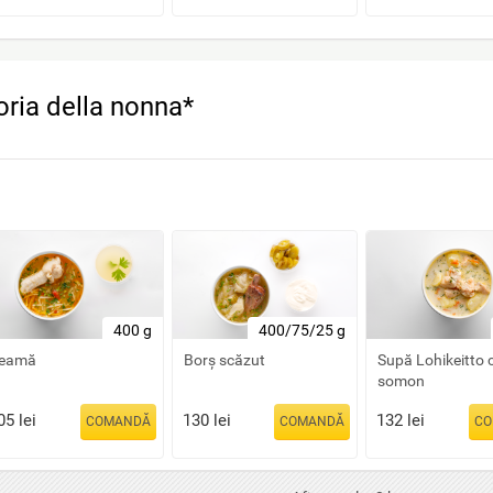
oria della nonna*
400 g
400/75/25 g
eamă
Borș scăzut
Supă Lohikeitto 
somon
05
lei
130
lei
132
lei
COMANDĂ
COMANDĂ
CO