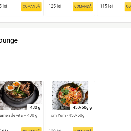
5
lei
125
lei
115
lei
COMANDĂ
COMANDĂ
CO
ounge
430 g
450/60g g
amen de vită – 430 g
Tom Yum - 450/60g