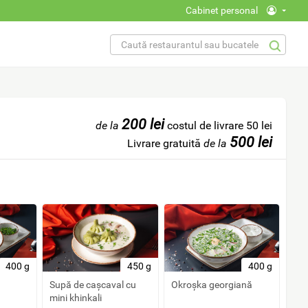
Cabinet personal
FORMULAR DE
Căutare
CĂUTARE
200 lei
de la
costul de livrare 50 lei
500 lei
Livrare gratuită
de la
400 g
450 g
400 g
Supă de cașcaval cu
Okroșka georgiană
mini khinkali