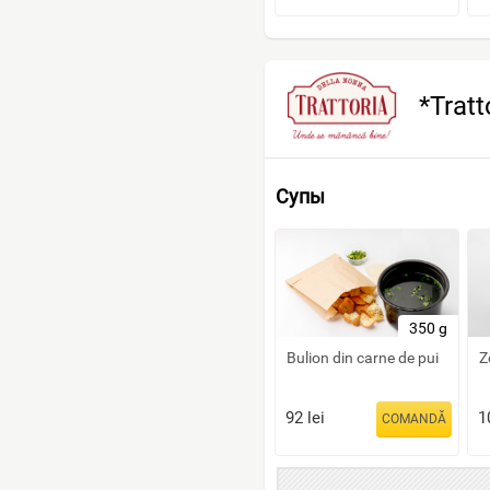
*Tratt
Супы
350 g
Bulion din carne de pui
Z
92
lei
1
COMANDĂ