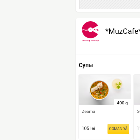
*MuzCafe
Супы
400 g
Zeamă
S
105
lei
1
COMANDĂ