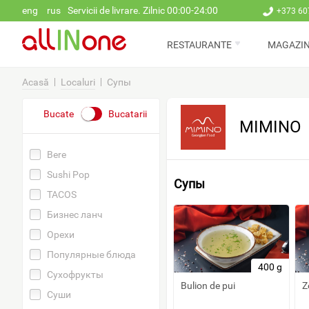
Mergi la conţinutul principal
eng
rus
Servicii de livrare. Zilnic 00:00-24:00
+373 60
RESTAURANTE
MAGAZI
Acasă
Localuri
Супы
Bucate
Bucatarii
MIMINO
Bere
Sushi Pop
Супы
TACOS
Бизнес ланч
Орехи
Популярные блюда
400 g
Сухофрукты
Bulion de pui
Z
Суши