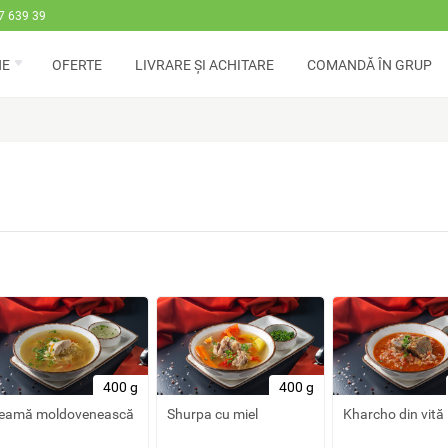
7 639 39
NE
OFERTE
LIVRARE ȘI ACHITARE
COMANDĂ ÎN GRUP
400 g
400 g
eamă moldovenească
Shurpa cu miel
Kharcho din vită