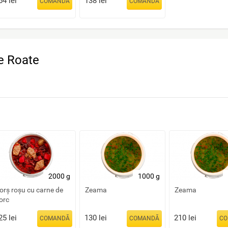
64
lei
138
lei
COMANDĂ
COMANDĂ
e Roate
2000 g
1000 g
orș roșu cu carne de
Zeama
Zeama
orc
25
lei
130
lei
210
lei
COMANDĂ
COMANDĂ
CO