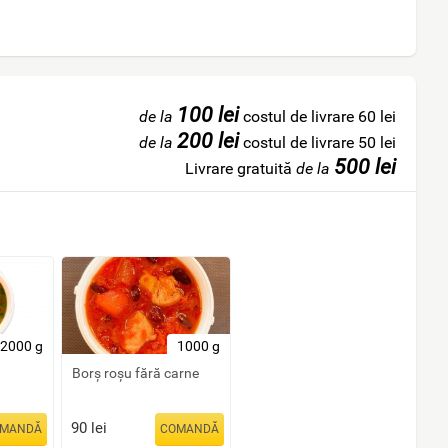
100 lei
de la
costul de livrare 60 lei
200 lei
de la
costul de livrare 50 lei
500 lei
Livrare gratuită
de la
2000 g
1000 g
Borș roșu fără carne
90
lei
MANDĂ
COMANDĂ