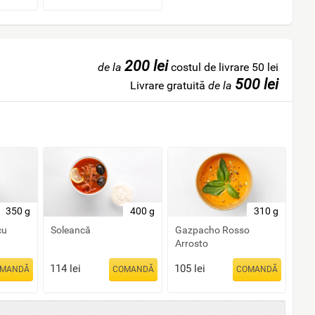
200 lei
de la
costul de livrare 50 lei
500 lei
Livrare gratuită
de la
350 g
400 g
310 g
cu
Soleancă
Gazpacho Rosso
Arrosto
114
lei
105
lei
MANDĂ
COMANDĂ
COMANDĂ