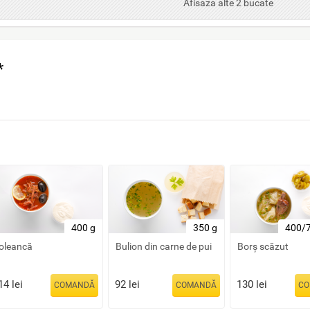
Afisaza alte 2 bucate
*
400 g
350 g
400/7
oleancă
Bulion din carne de pui
Borș scăzut
14
lei
92
lei
130
lei
COMANDĂ
COMANDĂ
CO