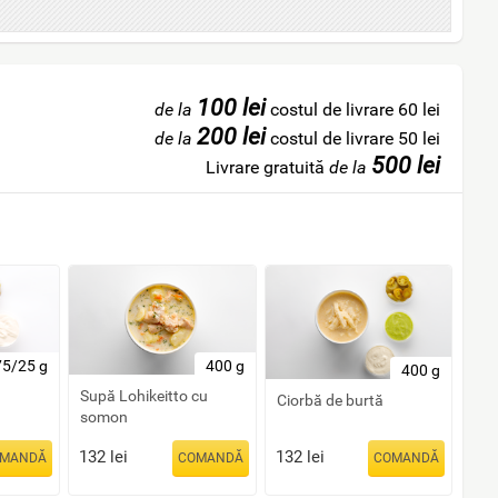
100 lei
de la
costul de livrare 60 lei
200 lei
de la
costul de livrare 50 lei
500 lei
Livrare gratuită
de la
5/25 g
400 g
400 g
Supă Lohikeitto cu
Ciorbă de burtă
somon
132
lei
132
lei
MANDĂ
COMANDĂ
COMANDĂ