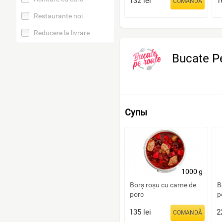
132
lei
1
COMANDĂ
Restaurante noi
Reducere la livrare
Bucate P
Супы
1000 g
Borș roșu cu carne de
B
porc
p
135
lei
2
COMANDĂ