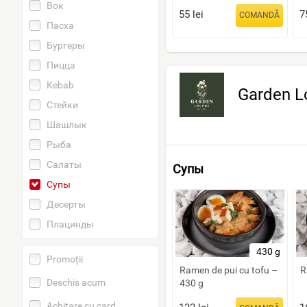
Вок
55
lei
7
COMANDĂ
Пасха
Бургеры
Пицца
Kebab
Garden L
Стейки
Шашлык
Рыба
Салаты
Супы
Супы
Десерты
Плацинды
430 g
Promoții
Ramen de pui cu tofu –
R
Deschis acum
430 g
Achitare cu card