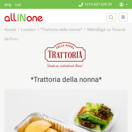
Mergi la conţinutul principal
eng
rus
+373 607 639 39
FORMU
Căutare
DE
CĂUTA
Acasă
Localuri
*Trattoria della nonna*
Mămăligă cu Tocană
de Porc
*Trattoria della nonna*